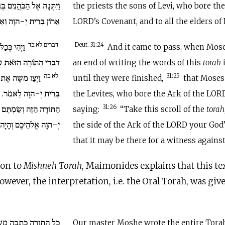
וַיִּתְּנָהּ אֶל הַכֹּהֲנִים בְּ
the priests the sons of Levi, who bore the
אֲרוֹן בְּרִית יְ-הוָה וְאֶל.
LORD’s Covenant, and to all the elders of I
דברים לא:כד
וַיְהִי כְּכַ
Deut. 31:24
And it came to pass, when Mos
דִּבְרֵי הַתּוֹרָה הַזֹּאת.
an end of writing the words of this
torah
i
לא:כה
וַיְצַו מֹשֶׁה אֶת הַ
31:25
until they were finished,
that Mose
בְּרִית יְ-הוָה לֵאמֹר.
the Levites, who bore the Ark of the LOR
הַתּוֹרָה הַזֶּה וְשַׂמְתֶּם
31:26
saying:
“Take this scroll of the
torah
יְ-הוָה אֱלֹהֵיכֶם וְהָיָה.
the side of the Ark of the LORD your God
that it may be there for a witness against
ion to
Mishneh Torah
, Maimonides explains that this tex
owever, the interpretation, i.e. the Oral Torah, was giv
כל התורה כתבה משה
Our master Moshe wrote the entire Torah