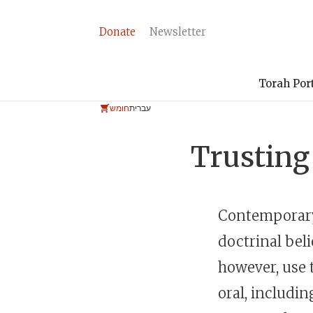
Donate
Newsletter
Torah Por
עברית
חומש
Trusting
Contemporary
doctrinal beli
however, use t
oral, includin