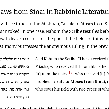
aws from Sinai in Rabbinic Literatu
ly three times in the Mishnah, “a rule to Moses from Si
s invoked. In one case, Nahum the Scribe testifies bef
w to leave a corner for the poor if the field contains t
testimony buttresses the anonymous ruling in the prev
אמר נחום הלבלר מק
Said Nahum the Scribe, “I have received 
מיאשא שקבל מאבא 
Miasha, who received [it] from his father
[3]
שקבלו מן הנביאים
ה
[it] from the Pairs,
who received [it] f
בזורע את שדהו שני 
Prophets,
a rule to Moses from Sinai
, 
גורן אחת נותן פאה
who sows his field with two types of wh
נותן שתי פאות: