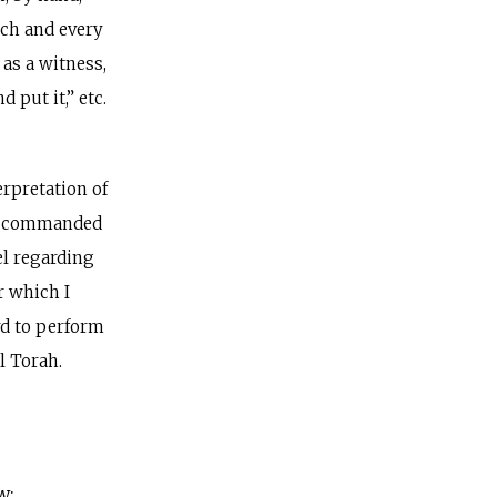
ach and every
 as a witness,
nd put it,” etc.
rpretation of
 he commanded
ael regarding
er which I
rd to perform
al Torah.
w: