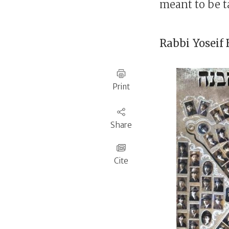
meant to be t
Rabbi
Yoseif
Print
Share
Cite