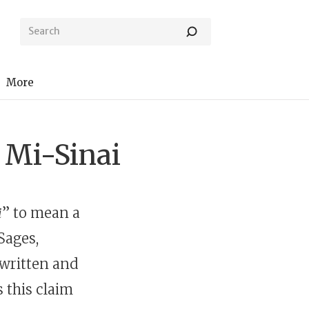
More
 Mi-Sinai
i
” to mean a
Sages,
, written and
s this claim