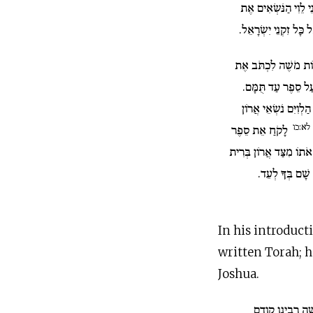
נֵי לֵוִי הַנֹּשְׂאִים אֶת
 כָּל זִקְנֵי יִשְׂרָאֵל
לּוֹת מֹשֶׁה לִכְתֹּב אֶת
 עַל סֵפֶר עַד תֻּמָּם
לְוִיִּם נֹשְׂאֵי אֲרוֹן
לא:כו
לָקֹחַ אֵת סֵפֶר
 אֹתוֹ מִצַּד אֲרוֹן בְּרִית
 שָׁם בְּךָ לְעֵד
In his introduct
written Torah; h
Joshua.
 רבינו קודם