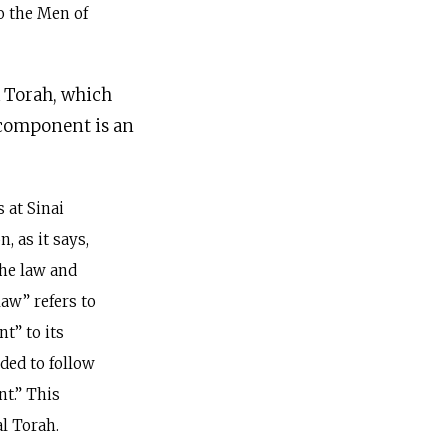
o the Men of
l Torah, which
l component is an
 at Sinai
, as it says,
the law and
aw” refers to
t” to its
ed to follow
t.” This
l Torah.