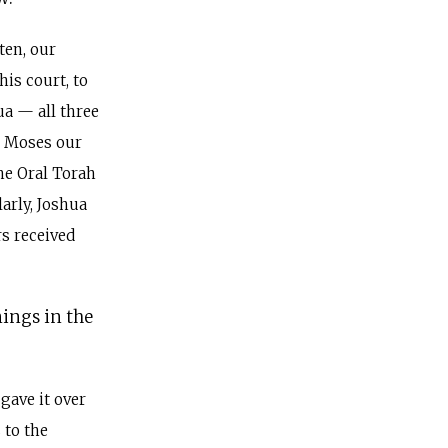
ten, our
his court, to
ua — all three
, Moses our
the Oral Torah
arly, Joshua
rs received
ings in the
gave it over
 to the