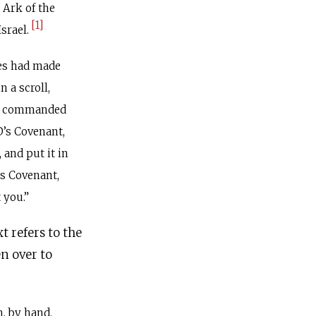
 Ark of the
[1]
srael.
es had made
n a scroll,
s commanded
D’s Covenant,
, and put it in
’s Covenant,
 you.”
t refers to the
en over to
, by hand,