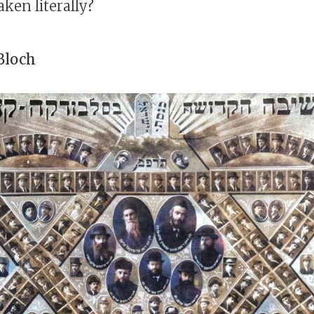
aken literally?
 Bloch