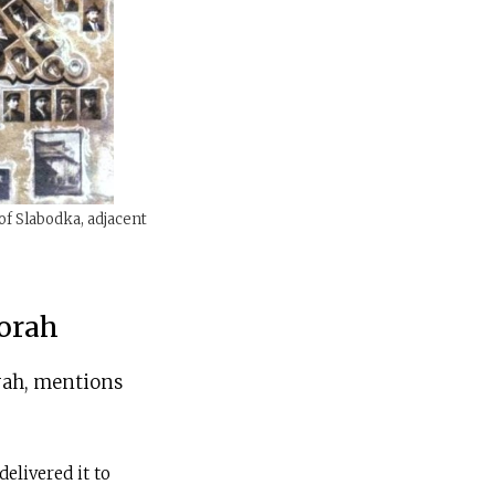
 of Slabodka, adjacent
Torah
orah, mentions
 delivered it to