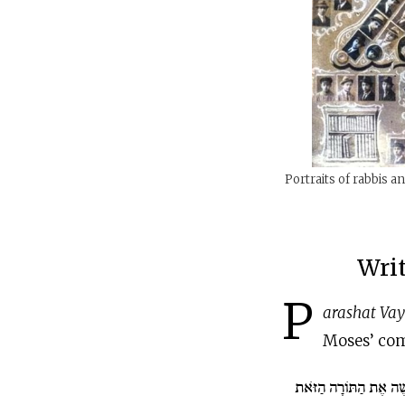
Portraits of rabbis a
Writ
P
arashat Vay
Moses’ com
ֹשֶׁה אֶת הַתּוֹרָה הַזֹּאת