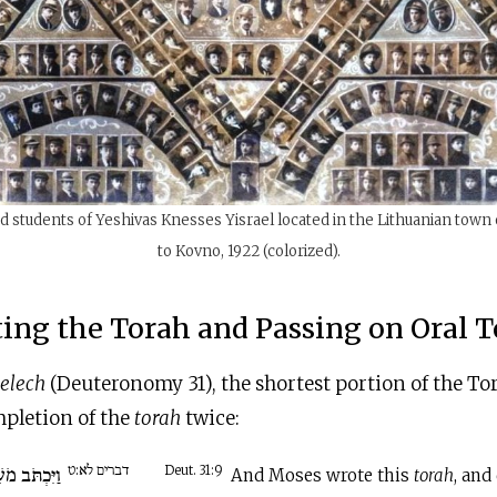
nd students of Yeshivas Knesses Yisrael located in the Lithuanian town
to Kovno, 1922 (colorized).
ing the Torah and Passing on Oral 
elech
(Deuteronomy 31), the shortest portion of the T
pletion of the
torah
twice:
דברים לא:ט
וַיִּכְתֹּב מ
Deut. 31:9
And Moses wrote this
torah
, and