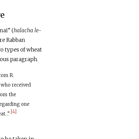
re
nai” (
halacha le-
ore Rabban
wo types of wheat
ious paragraph.
from R.
, who received
rom the
regarding one
[4]
eat…”